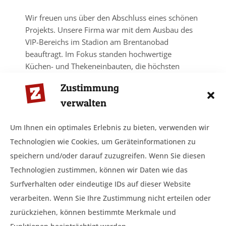
Wir freuen uns über den Abschluss eines schönen
Projekts. Unsere Firma war mit dem Ausbau des
VIP-Bereichs im Stadion am Brentanobad
beauftragt. Im Fokus standen hochwertige
Küchen- und Thekeneinbauten, die höchsten
Ansprüchen an Funktionalität, Design und
Zustimmung
Komfort gerecht werden.
verwalten
Küchentechnik / Spültechnik / Kühltechnik /
Ausgabetheke
Um Ihnen ein optimales Erlebnis zu bieten, verwenden wir
Ausführung: März 2025–Mai 2025
Technologien wie Cookies, um Geräteinformationen zu
speichern und/oder darauf zuzugreifen. Wenn Sie diesen
Technologien zustimmen, können wir Daten wie das
Surfverhalten oder eindeutige IDs auf dieser Website
verarbeiten. Wenn Sie Ihre Zustimmung nicht erteilen oder
zurückziehen, können bestimmte Merkmale und